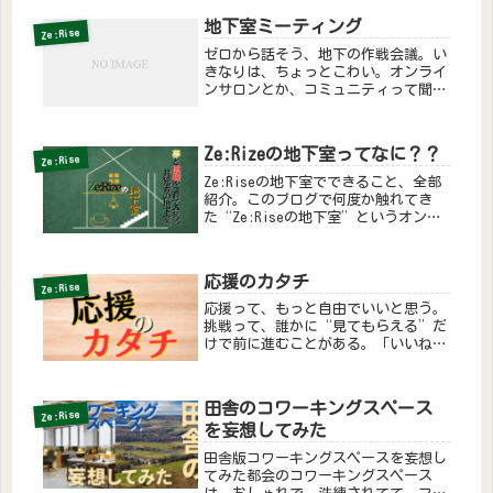
いうよりも、お風呂や車の中で歌って
楽しむ「カラオケ専門」タイプ。当時
地下室ミーティング
Ze:Rise
はいきものがかりが大好きで、キー
ゼロから話そう、地下の作戦会議。い
の...
きなりは、ちょっとこわい。オンライ
ンサロンとか、コミュニティって聞く
と、「発言せなあかんのかな？」「ま
わりがすごそう…」ってちょっと構え
てしまう気持ち、正直あると思う。だ
Ze:Rizeの地下室ってなに？？
からこそ、Ze:Riseの地下室の最...
Ze:Rise
Ze:Riseの地下室でできること、全部
紹介。このブログで何度か触れてき
た“Ze:Riseの地下室”というオンラ
インの実験場。「気になるけど、何が
できるん？」「参加するとどんなこと
があるん？」そんな声に、今日はちゃ
応援のカタチ
んと答えます。Ze:Ris...
Ze:Rise
応援って、もっと自由でいいと思う。
挑戦って、誰かに“見てもらえる”だ
けで前に進むことがある。「いいね」
って言われたとか、「お、ええやん」
ってちょっと笑われたとか、ほんまに
それだけで、不思議と心が軽くなった
田舎のコワーキングスペース
り、動けたりする。Ze:Riseの地...
Ze:Rise
を妄想してみた
田舎版コワーキングスペースを妄想し
てみた都会のコワーキングスペース