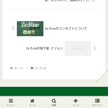
は、おしゃれで、洗練されてて、フリ
ーランスやクリエイターが集うイメー
ジがある。でも、もしそれを田舎でや
るなら、ちょっと違った形がい
い。“作業場”じゃなくて、“混ざり
場”にした...
Ze:Riseのコンセプトについて
Ze:Rizeの地下室 ビジョン
ホーム
Ze:Rise
© 2024 Ze:Rise.
メニュー
ホーム
検索
トップ
サイドバー