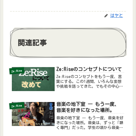
はヤと
関連記事
Ze:Riseのコンセプトについて
Ze:Rise
Ze:Riseのコンセプトをもう一度、言
葉にする。この1週間、いろんな妄想
や挑戦を語ってきた。でもその中心に
あるのは、いつも同じ想い。「誰か
の“やってみたい”が、地域の光にな
る」そんな未来を、ゼロからでもつく
音楽の地下室 ― もう一度、
っていきたい。Ze:Riseの名...
Ze:Rise
音楽を好きになった場所。
音楽の地下室 ― もう一度、音楽を好
きになった場所。音楽は、ずっと「聴
く専門」だった。学生の頃から音楽は
好きやった。でも、自分で演奏すると